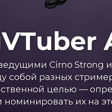
uVTuber 
дущими Cirno Strong и 
у собой разных стример
нственной целью — опре
 номинировать их на эт