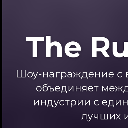
The R
Шоу-награждение с ве
объединяет межд
индустрии с еди
лучших и